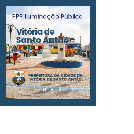
PPP Iluminação Pública
Vitória de
Santo Antão
O projeto está em consulta pública
do dia
11 de novembro de 2025
a
11
de dezembro de 2025
.