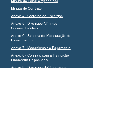
Minuta de Edital e Apêndices
Minuta de Contrato
Anexo 4 - Caderno de Encargos
Anexo 5 - Diretrizes Mínimas
Socioambientais
Anexo 6 - Sistema de Mensuração de
Desempenho
Anexo 7 - Mecanismo de Pagamento
Anexo 8 - Contrato com a Instituição
Financeira Depositária
Anexo 9 - Diretrizes do Verificador
Independente
Relatório Econômico-Financeiro
Situação Técnico-Operacional
Estudo de Engenharia
Audiência Pública (Regumento)
Aviso - Consulta e Audiência Pública
(DOM)
Nós queremos te